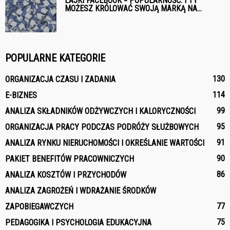
LAJKI FACEBOOK = POPULARNOŚĆ. I TY
MOŻESZ KRÓLOWAĆ SWOJĄ MARKĄ NA...
POPULARNE KATEGORIE
130
ORGANIZACJA CZASU I ZADANIA
114
E-BIZNES
99
ANALIZA SKŁADNIKÓW ODŻYWCZYCH I KALORYCZNOŚCI
95
ORGANIZACJA PRACY PODCZAS PODRÓŻY SŁUŻBOWYCH
91
ANALIZA RYNKU NIERUCHOMOŚCI I OKREŚLANIE WARTOŚCI
90
PAKIET BENEFITÓW PRACOWNICZYCH
86
ANALIZA KOSZTÓW I PRZYCHODÓW
ANALIZA ZAGROŻEŃ I WDRAŻANIE ŚRODKÓW
77
ZAPOBIEGAWCZYCH
75
PEDAGOGIKA I PSYCHOLOGIA EDUKACYJNA