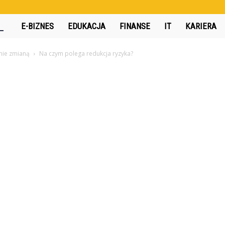
360interactive.pl
E-BIZNES
EDUKACJA
FINANSE
IT
KARIERA
anie zmianą
Na czym polega redukcja ryzyka?