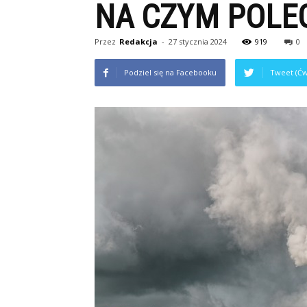
NA CZYM POLE
Przez
Redakcja
-
27 stycznia 2024
919
0
Podziel się na Facebooku
Tweet (Ćw