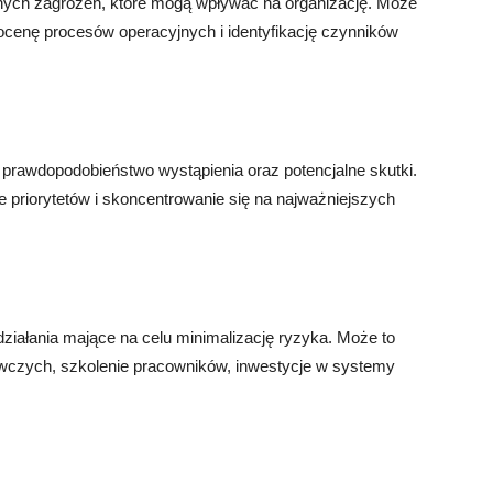
alnych zagrożeń, które mogą wpływać na organizację. Może
ocenę procesów operacyjnych i identyfikację czynników
o prawdopodobieństwo wystąpienia oraz potencjalne skutki.
e priorytetów i skoncentrowanie się na najważniejszych
działania mające na celu minimalizację ryzyka. Może to
czych, szkolenie pracowników, inwestycje w systemy