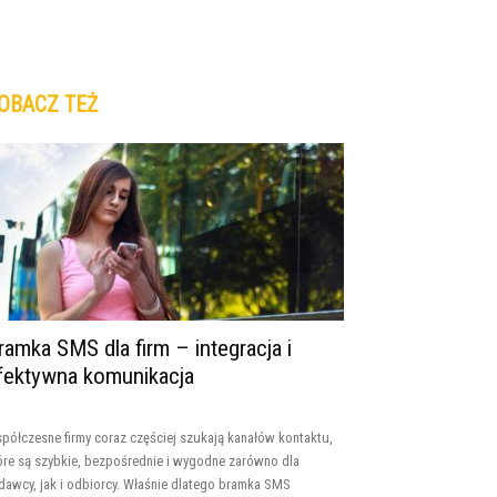
OBACZ TEŻ
ramka SMS dla firm – integracja i
fektywna komunikacja
półczesne firmy coraz częściej szukają kanałów kontaktu,
óre są szybkie, bezpośrednie i wygodne zarówno dla
dawcy, jak i odbiorcy. Właśnie dlatego bramka SMS