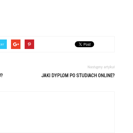
ter
Następny artykuł
U?
JAKI DYPLOM PO STUDIACH ONLINE?