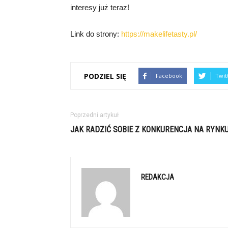
interesy już teraz!
Link do strony:
https://makelifetasty.pl/
PODZIEL SIĘ
Facebook
Twit
Poprzedni artykuł
JAK RADZIĆ SOBIE Z KONKURENCJA NA RYNK
REDAKCJA