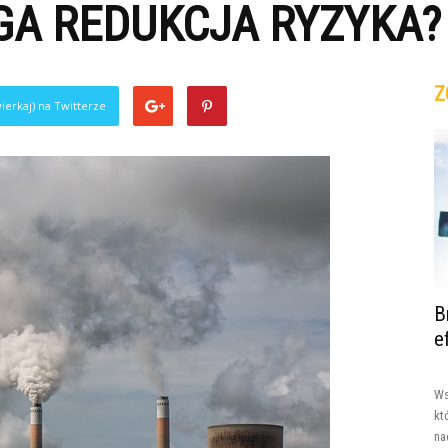
GA REDUKCJA RYZYKA?
Z
ierkaj) na Twitterze
B
e
Ws
kt
na