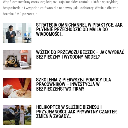
Współczesne firmy coraz częściej szukają kanałów kontaktu, które są szybkie,
bezpośrednie i wygodne zarówno dla nadawcy, jak i odbiorcy. Właśnie dlatego
bramka SMS pozostaje...
STRATEGIA OMNICHANNEL W PRAKTYCE: JAK
PŁYNNIE PRZECHODZIĆ OD MAILA DO
WIADOMOŚCI...
WÓZEK DO PRZEWOZU BECZEK – JAK WYBRAĆ
BEZPIECZNY I WYGODNY MODEL?
SZKOLENIA Z PIERWSZEJ POMOCY DLA
PRACOWNIKÓW – INWESTYCJA W
BEZPIECZEŃSTWO FIRMY
HELIKOPTER W SŁUŻBIE BIZNESU I
PRZYJEMNOŚCI: JAK PRYWATNY CZARTER
ZMIENIA ZASADY...