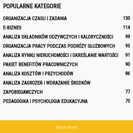
POPULARNE KATEGORIE
130
ORGANIZACJA CZASU I ZADANIA
114
E-BIZNES
99
ANALIZA SKŁADNIKÓW ODŻYWCZYCH I KALORYCZNOŚCI
95
ORGANIZACJA PRACY PODCZAS PODRÓŻY SŁUŻBOWYCH
91
ANALIZA RYNKU NIERUCHOMOŚCI I OKREŚLANIE WARTOŚCI
90
PAKIET BENEFITÓW PRACOWNICZYCH
86
ANALIZA KOSZTÓW I PRZYCHODÓW
ANALIZA ZAGROŻEŃ I WDRAŻANIE ŚRODKÓW
77
ZAPOBIEGAWCZYCH
75
PEDAGOGIKA I PSYCHOLOGIA EDUKACYJNA
Mapa strony