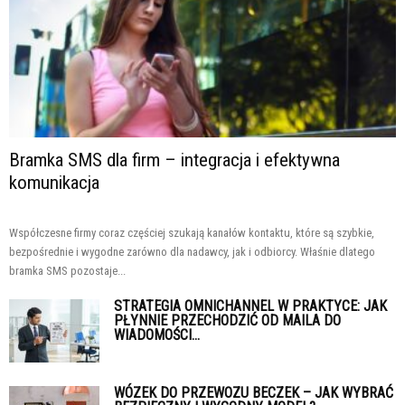
Bramka SMS dla firm – integracja i efektywna
komunikacja
Współczesne firmy coraz częściej szukają kanałów kontaktu, które są szybkie,
bezpośrednie i wygodne zarówno dla nadawcy, jak i odbiorcy. Właśnie dlatego
bramka SMS pozostaje...
STRATEGIA OMNICHANNEL W PRAKTYCE: JAK
PŁYNNIE PRZECHODZIĆ OD MAILA DO
WIADOMOŚCI...
WÓZEK DO PRZEWOZU BECZEK – JAK WYBRAĆ