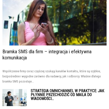
Bramka SMS dla firm – integracja i efektywna
komunikacja
Współczesne firmy coraz częściej szukają kanałów kontaktu, które są szybkie,
bezpośrednie i wygodne zarówno dla nadawcy, jak i odbiorcy. Właśnie dlatego
bramka SMS pozostaje...
STRATEGIA OMNICHANNEL W PRAKTYCE: JAK
PŁYNNIE PRZECHODZIĆ OD MAILA DO
WIADOMOŚCI...